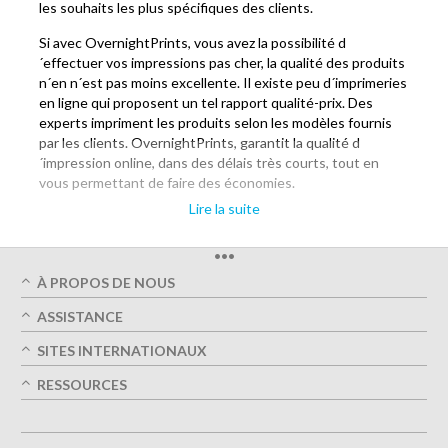
les souhaits les plus spécifiques des clients.
Si avec OvernightPrints, vous avez la possibilité d
´effectuer vos impressions pas cher, la qualité des produits
n´en n´est pas moins excellente. Il existe peu d´imprimeries
en ligne qui proposent un tel rapport qualité-prix. Des
experts impriment les produits selon les modèles fournis
par les clients. OvernightPrints, garantit la qualité d
´impression online, dans des délais très courts, tout en
vous permettant de faire des économies.
Lire la suite
Impression en ligne de tout support de
communication
•••
Auprès de l´imprimerie en ligne OvernightPrints, il est
À PROPOS DE NOUS
possible de commander une grande diversité de produits d
Qui sommes-nous
ASSISTANCE
´impression pas cher : cartes de visite, cartes postale,
Qualité d' impression
papier á lettres, etc... Il existe un grand nombre d
Mon Compte
SITES INTERNATIONAUX
Livraison dans les délais
´imprimeries en ligne qui proposent des prestations
Suivre ma commande
Vert
Autriche
similaires, mais OvernightPrints permet la réalisation d
RESSOURCES
FAQ
Imprimer
France
´impression en ligne pas cher et de qualité.
Contactez-nous
Guides de conception
Conditions Générales d'Utilisation
Allemagne
Option de conception
Lorsqu´il s´agit de commander des impressions en ligne
Politique de confidentialité
Great Britain