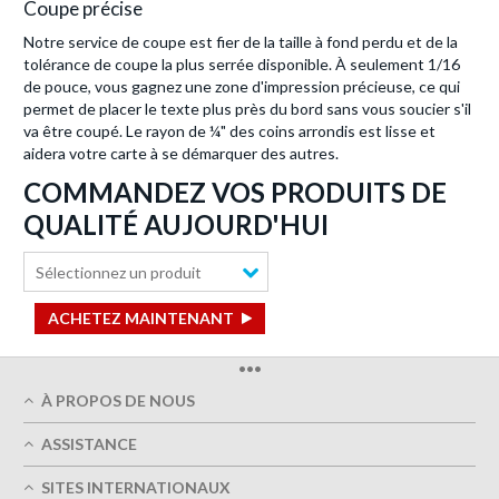
Coupe précise
Notre service de coupe est fier de la taille à fond perdu et de la
tolérance de coupe la plus serrée disponible. À seulement 1/16
de pouce, vous gagnez une zone d'impression précieuse, ce qui
permet de placer le texte plus près du bord sans vous soucier s'il
va être coupé. Le rayon de ¼" des coins arrondis est lisse et
aidera votre carte à se démarquer des autres.
COMMANDEZ VOS PRODUITS DE
QUALITÉ AUJOURD'HUI
Sélectionnez un produit
ACHETEZ MAINTENANT
•••
À PROPOS DE NOUS
Qui sommes-nous
ASSISTANCE
Qualité d' impression
Mon Compte
Livraison dans les délais
SITES INTERNATIONAUX